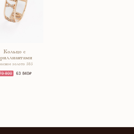
Кольцо с
бриллиантами
расное золото 585
79 800
63 840