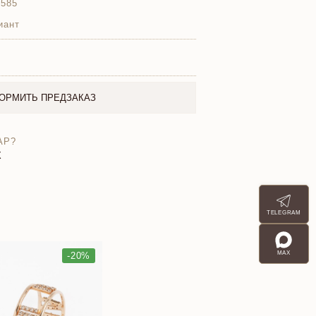
 585
иант
ОРМИТЬ ПРЕДЗАКАЗ
АР?
X
TELEGRAM
MAX
-20%