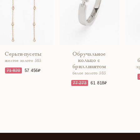
Серьги-пусеты
Обручальное
кольцо с
желтое золото 585
бриллиантом
к
71 820
57 456
белое золото 585
77 273
61 818