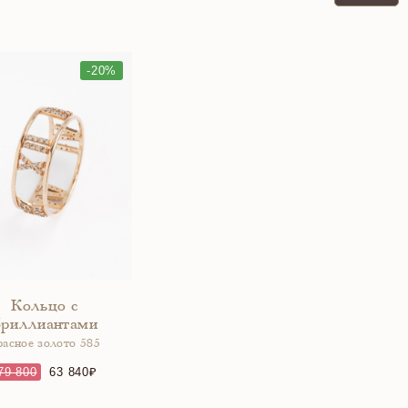
-20%
Кольцо с
бриллиантами
расное золото 585
79 800
63 840