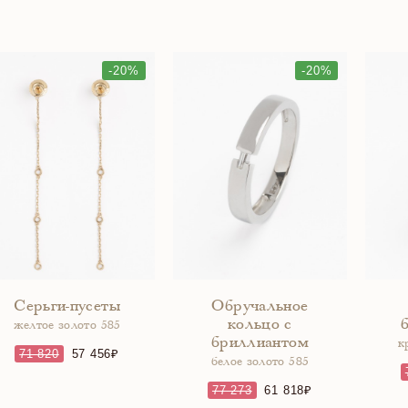
-20%
-20%
Серьги-пусеты
Обручальное
кольцо с
желтое золото 585
бриллиантом
к
71 820
57 456
белое золото 585
77 273
61 818