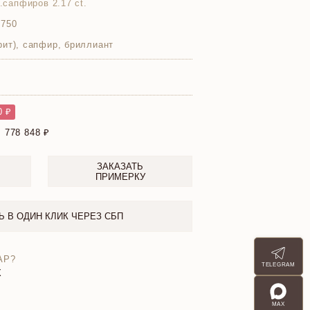
ж.сапфиров 2.17 ct.
 750
ит), сапфир, бриллиант
0 ₽
:
778 848
ЗАКАЗАТЬ
ПРИМЕРКУ
Ь В ОДИН КЛИК ЧЕРЕЗ СБП
АР?
TELEGRAM
X
MAX