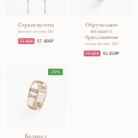
Серьги-пусеты
Обручальное
кольцо с
желтое золото 585
бриллиантом
71 820
57 456
белое золото 585
77 273
61 818
-20%
Кольцо с