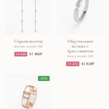
Серьги-пусеты
Обручальное
кольцо с
желтое золото 585
бриллиантом
71 820
57 456
белое золото 585
77 273
61 818
-20%