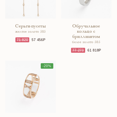
Серьги-пусеты
Обручальное
кольцо с
желтое золото 585
бриллиантом
71 820
57 456
белое золото 585
77 273
61 818
-20%