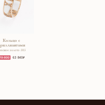
Кольцо с
бриллиантами
расное золото 585
79 800
63 840