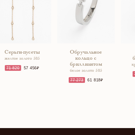
Серьги-пусеты
Обручальное
кольцо с
желтое золото 585
бриллиантом
к
71 820
57 456
белое золото 585
77 273
61 818