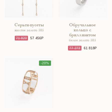
Серьги-пусеты
Обручальное
кольцо с
желтое золото 585
бриллиантом
71 820
57 456
белое золото 585
77 273
61 818
-20%