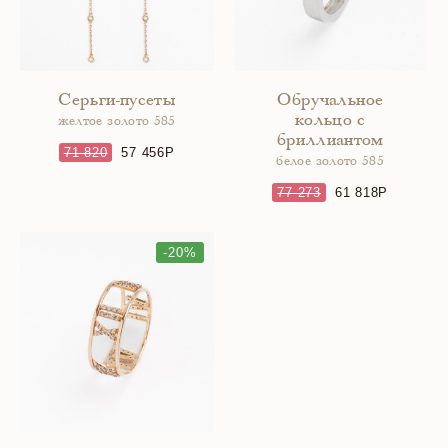
Серьги-пусеты
Обручальное
кольцо с
желтое золото 585
бриллиантом
71 820
57 456
белое золото 585
77 273
61 818
-20%