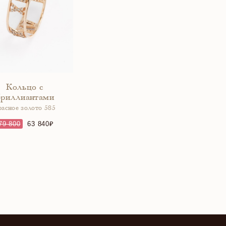
Кольцо с
бриллиантами
расное золото 585
79 800
63 840