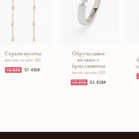
Серьги-пусеты
Обручальное
кольцо с
желтое золото 585
бриллиантом
к
71 820
57 456
белое золото 585
77 273
61 818