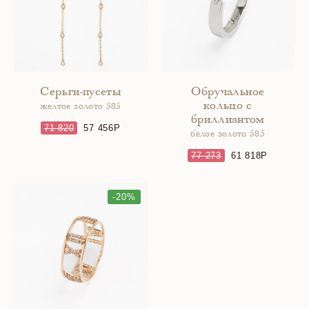
Серьги-пусеты
Обручальное
кольцо с
желтое золото 585
бриллиантом
71 820
57 456
белое золото 585
77 273
61 818
-20%