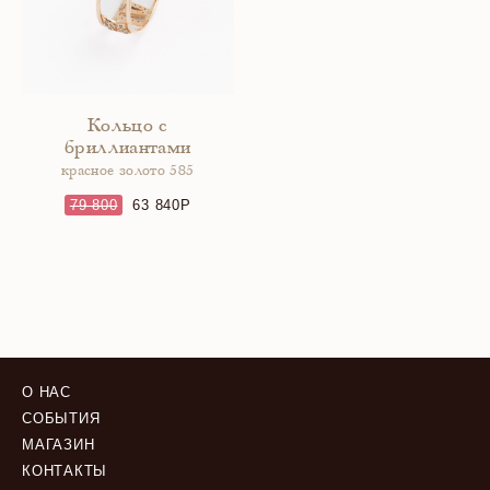
Кольцо с
бриллиантами
красное золото 585
79 800
63 840
О НАС
СОБЫТИЯ
МАГАЗИН
КОНТАКТЫ