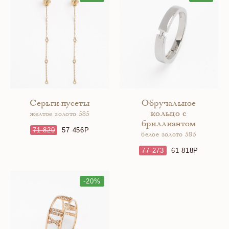
Серьги-пусеты
Обручальное
кольцо с
желтое золото 585
бриллиантом
71 820
57 456
белое золото 585
77 273
61 818
-20%