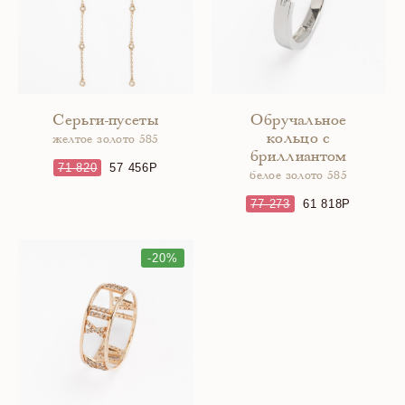
Серьги-пусеты
Обручальное
кольцо с
желтое золото 585
бриллиантом
71 820
57 456
белое золото 585
77 273
61 818
-20%