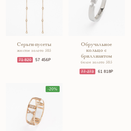
Серьги-пусеты
Обручальное
кольцо с
желтое золото 585
бриллиантом
71 820
57 456
белое золото 585
77 273
61 818
-20%