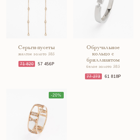
Серьги-пусеты
Обручальное
кольцо с
желтое золото 585
бриллиантом
71 820
57 456
белое золото 585
77 273
61 818
-20%