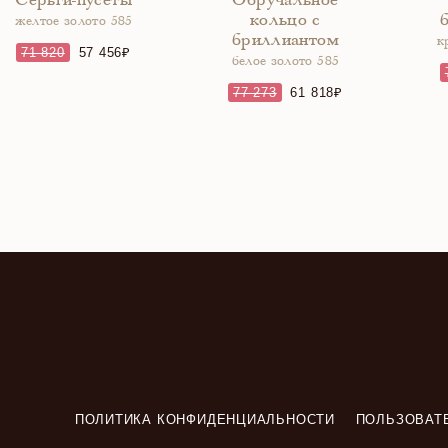
Серьги-пусеты
Обручальное
кольцо с
желтое золото 585
бриллиантом
к
71 820
57 456
белое золото 585
77 273
61 818
ПОЛИТИКА КОНФИДЕНЦИАЛЬНОСТИ
ПОЛЬЗОВАТ