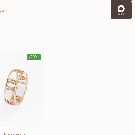
АР?
MAX
X
-20%