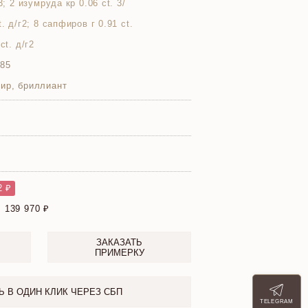
3; 2 изумруда кр 0.06 ct. 3/
. д/г2; 8 сапфиров г 0.91 ct.
ct. д/г2
585
ир, бриллиант
2 ₽
:
139 970
ЗАКАЗАТЬ
ПРИМЕРКУ
Ь В ОДИН КЛИК ЧЕРЕЗ СБП
TELEGRAM