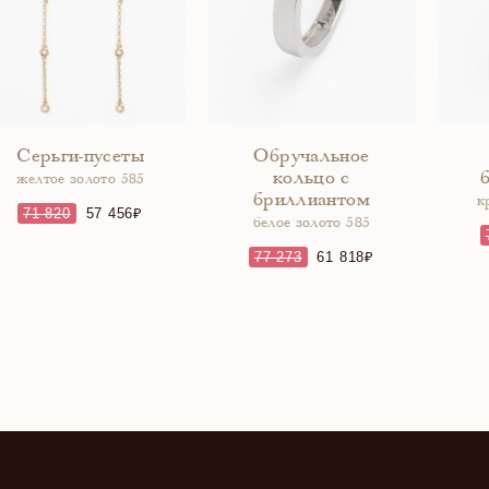
Серьги-пусеты
Обручальное
кольцо с
желтое золото 585
бриллиантом
к
71 820
57 456
белое золото 585
77 273
61 818