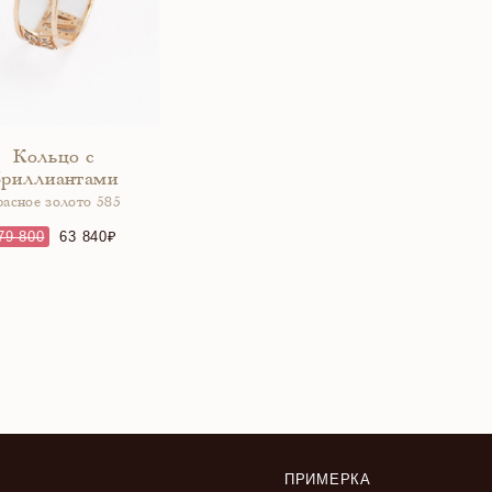
Кольцо с
бриллиантами
расное золото 585
79 800
63 840
ПРИМЕРКА