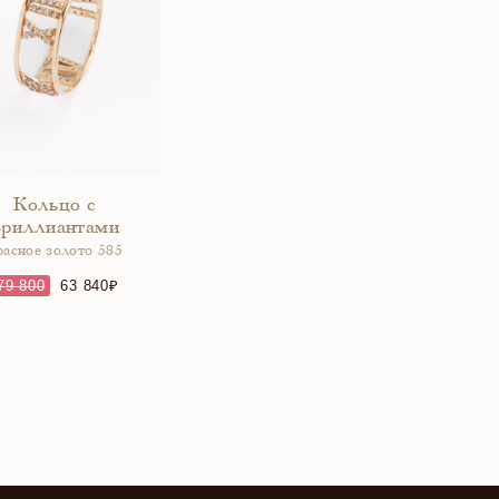
Кольцо с
бриллиантами
расное золото 585
79 800
63 840