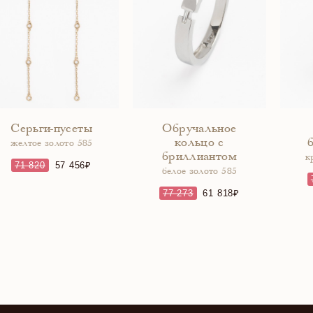
Серьги-пусеты
Обручальное
кольцо с
желтое золото 585
бриллиантом
к
71 820
57 456
белое золото 585
77 273
61 818