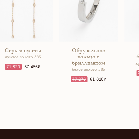
Серьги-пусеты
Обручальное
кольцо с
желтое золото 585
бриллиантом
к
71 820
57 456
белое золото 585
77 273
61 818