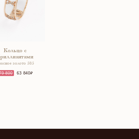
Кольцо с
бриллиантами
расное золото 585
79 800
63 840