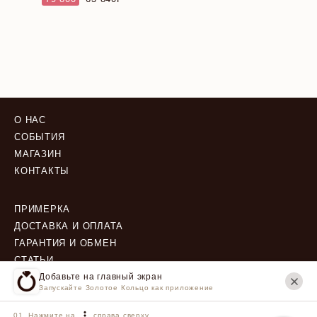
О НАС
СОБЫТИЯ
МАГАЗИН
КОНТАКТЫ
ПРИМЕРКА
ДОСТАВКА И ОПЛАТА
ГАРАНТИЯ И ОБМЕН
СТАТЬИ
Добавьте на главный экран
Запускайте Золотое Кольцо как приложение
ПОЛИТИКА КОНФИДЕНЦИАЛЬНОСТИ
ПОЛЬЗОВАТЕЛЬСКОЕ СОГЛАШЕНИЕ
Нажмите на
справа сверху