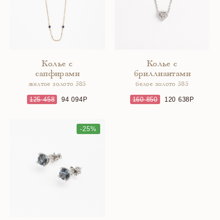
Колье с
Колье с
сапфирами
бриллиантами
желтое золото 585
белое золото 585
125 458
94 094
160 850
120 638
-25%