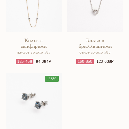
Колье с
Колье с
сапфирами
бриллиантами
желтое золото 585
белое золото 585
125 458
94 094
160 850
120 638
-25%