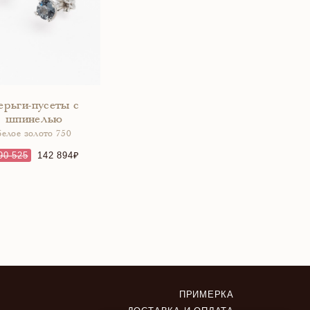
ерьги-пусеты с
шпинелью
белое золото 750
90 525
142 894
ПРИМЕРКА