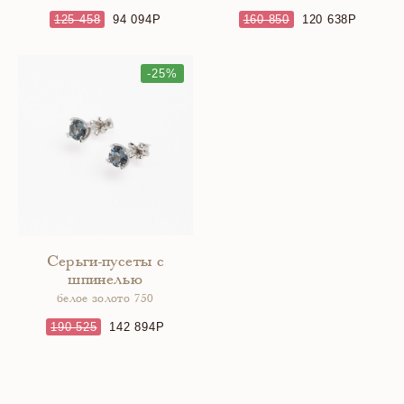
125 458
94 094
160 850
120 638
-25%
Серьги-пусеты с
шпинелью
белое золото 750
190 525
142 894