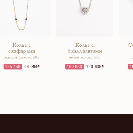
Колье с
Колье с
С
сапфирами
бриллиантами
желтое золото 585
белое золото 585
125 458
94 094
160 850
120 638
1