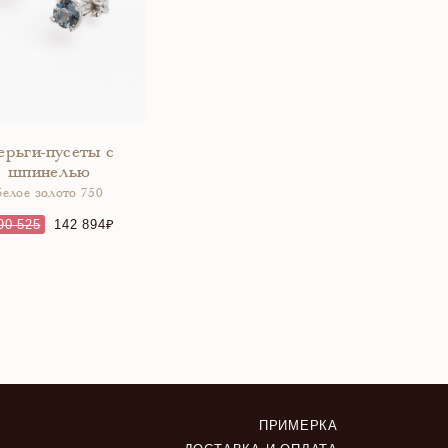
ерьги-пусеты с
шпинелью
белое золото 750
90 525
142 894
ПРИМЕРКА