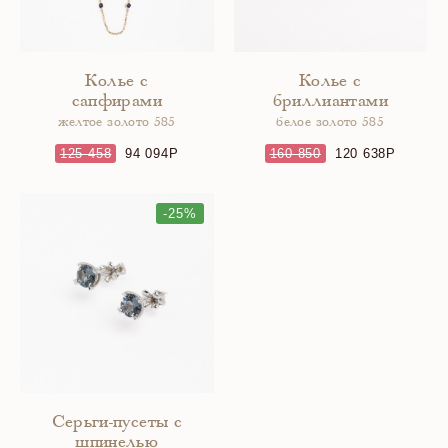
Колье с
Колье с
сапфирами
бриллиантами
желтое золото 585
белое золото 585
125 458
94 094
160 850
120 638
-25%
Серьги-пусеты с
шпинелью