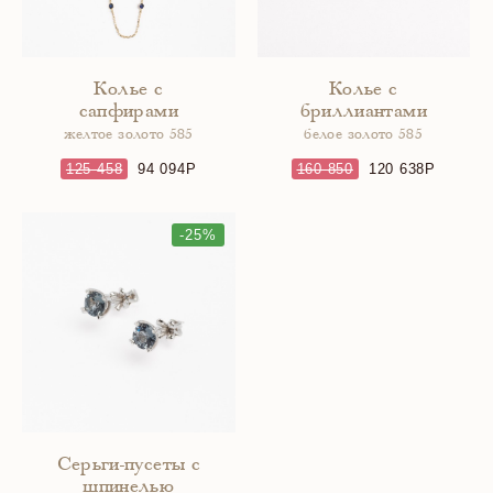
Колье с
Колье с
сапфирами
бриллиантами
желтое золото 585
белое золото 585
125 458
94 094
160 850
120 638
-25%
Серьги-пусеты с
шпинелью