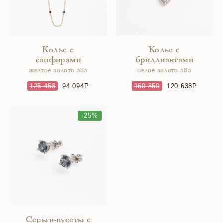
Колье с
Колье с
сапфирами
бриллиантами
желтое золото 585
белое золото 585
125 458
94 094
160 850
120 638
-25%
Серьги-пусеты с