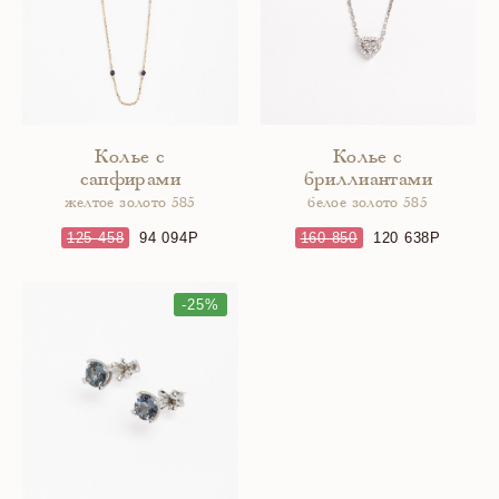
Колье с
Колье с
сапфирами
бриллиантами
желтое золото 585
белое золото 585
125 458
94 094
160 850
120 638
-25%