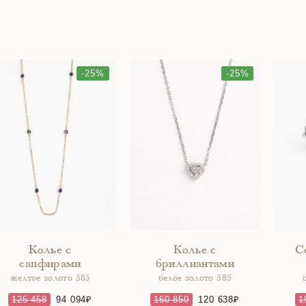
-25%
-25%
Колье с
Колье с
С
сапфирами
бриллиантами
желтое золото 585
белое золото 585
125 458
94 094
160 850
120 638
1