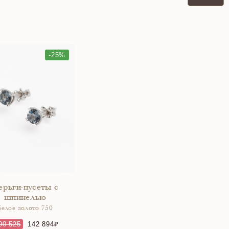
-25%
ерьги-пусеты с
шпинелью
белое золото 750
90 525
142 894