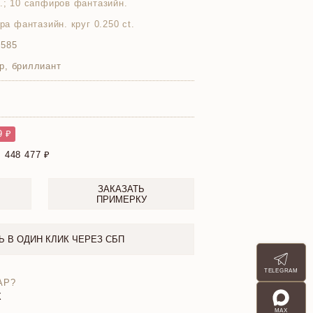
t.; 10 сапфиров фантазийн.
ира фантазийн. круг 0.250 ct.
 585
р, бриллиант
9 ₽
:
448 477
ЗАКАЗАТЬ
ПРИМЕРКУ
Ь В ОДИН КЛИК ЧЕРЕЗ СБП
TELEGRAM
АР?
X
MAX