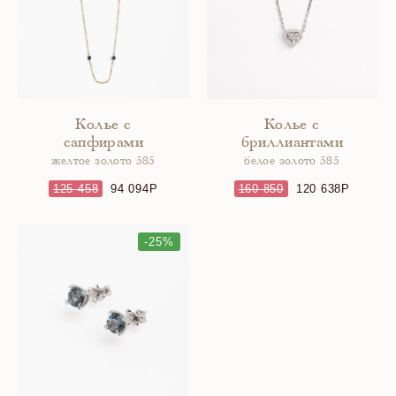
Колье с
Колье с
сапфирами
бриллиантами
желтое золото 585
белое золото 585
125 458
94 094
160 850
120 638
-25%