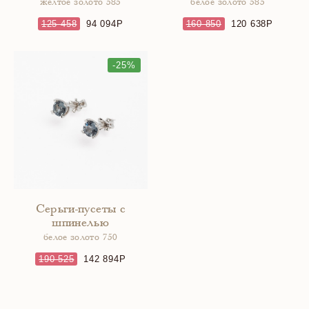
желтое золото 585
белое золото 585
125 458
94 094
160 850
120 638
-25%
Серьги-пусеты с
шпинелью
белое золото 750
190 525
142 894