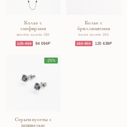
Колье с
Колье с
сапфирами
бриллиантами
желтое золото 585
белое золото 585
125 458
94 094
160 850
120 638
-25%
Серьги-пусеты с
шпинелью