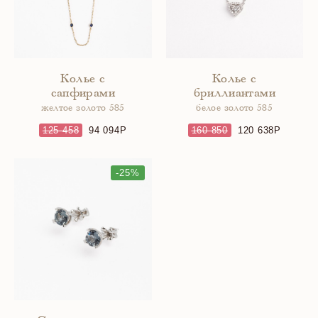
Колье с
Колье с
сапфирами
бриллиантами
желтое золото 585
белое золото 585
125 458
94 094
160 850
120 638
-25%