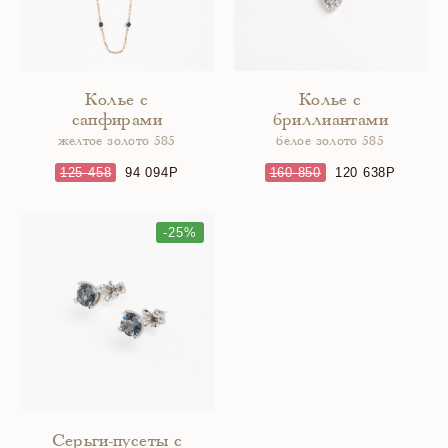
Колье с
Колье с
сапфирами
бриллиантами
желтое золото 585
белое золото 585
125 458
94 094
160 850
120 638
-25%
Серьги-пусеты с