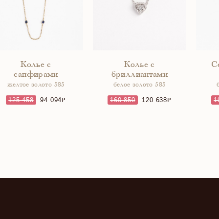
Колье с
Колье с
С
сапфирами
бриллиантами
желтое золото 585
белое золото 585
125 458
94 094
160 850
120 638
1