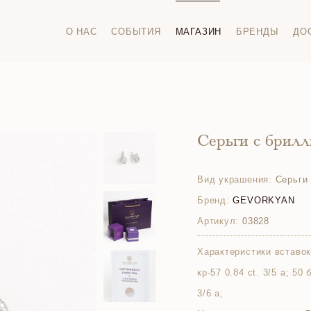
О НАС
СОБЫТИЯ
МАГАЗИН
БРЕНДЫ
ДО
Серьги с брил
Вид украшения:
Серьги
Бренд:
GEVORKYAN
Артикул:
03828
Характеристики вставок
кр-57 0.84 ct. 3/5 а; 50
3/6 а;