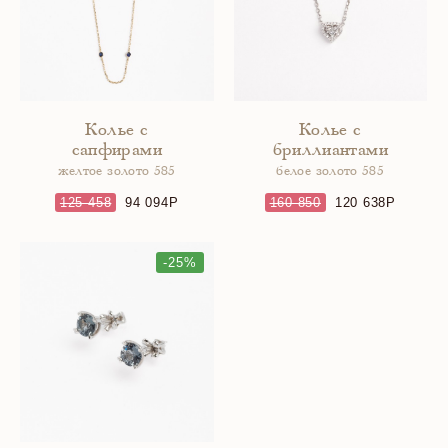
Колье с
Колье с
сапфирами
бриллиантами
желтое золото 585
белое золото 585
125 458
94 094
160 850
120 638
-25%