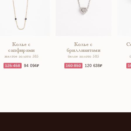
Колье с
Колье с
С
сапфирами
бриллиантами
желтое золото 585
белое золото 585
125 458
94 094
160 850
120 638
1