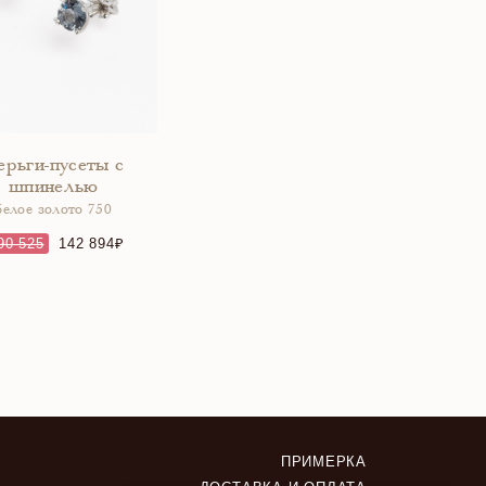
ерьги-пусеты с
шпинелью
белое золото 750
90 525
142 894
ПРИМЕРКА