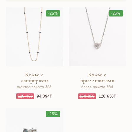
-25%
-25%
Колье с
Колье с
сапфирами
бриллиантами
желтое золото 585
белое золото 585
125 458
94 094
160 850
120 638
-25%