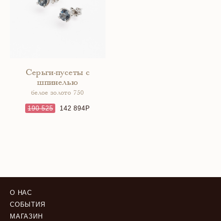
Серьги-пусеты с
шпинелью
белое золото 750
190 525
142 894
О НАС
СОБЫТИЯ
МАГАЗИН