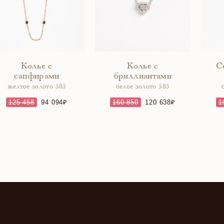
Колье с
Колье с
С
сапфирами
бриллиантами
желтое золото 585
белое золото 585
125 458
94 094
160 850
120 638
1