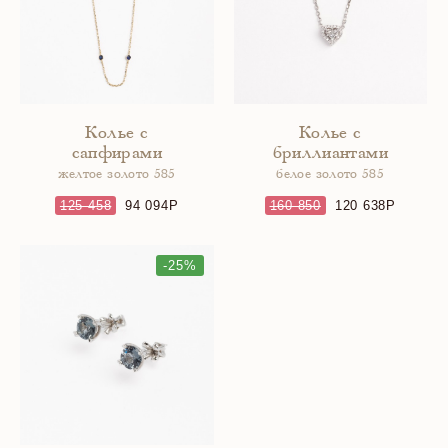
Колье с
Колье с
сапфирами
бриллиантами
желтое золото 585
белое золото 585
125 458
94 094
160 850
120 638
-25%