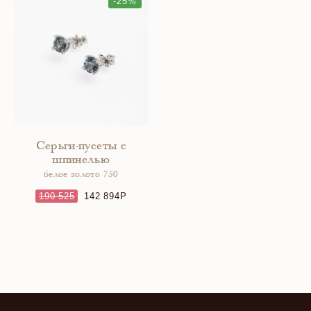
-25%
Серьги-пусеты с
шпинелью
белое золото 750
190 525
142 894