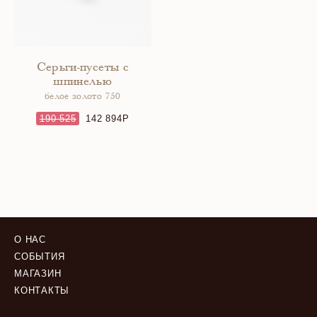
Серьги-пусеты с
шпинелью
белое золото 750
190 525
142 894
О НАС
СОБЫТИЯ
МАГАЗИН
КОНТАКТЫ