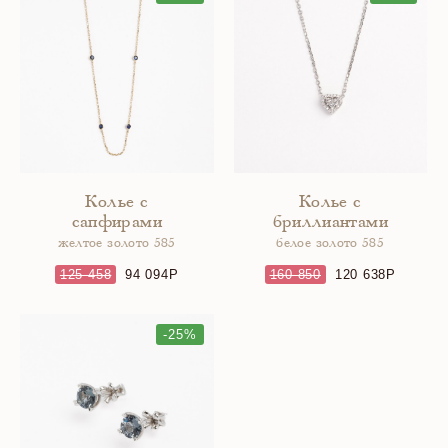
Колье с
Колье с
сапфирами
бриллиантами
желтое золото 585
белое золото 585
125 458
94 094
160 850
120 638
-25%