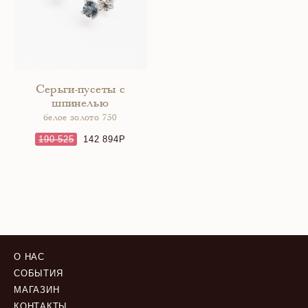
Серьги-пусеты с
шпинелью
белое золото 750
190 525
142 894
О НАС
СОБЫТИЯ
МАГАЗИН
КОНТАКТЫ