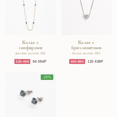
Колье с
Колье с
сапфирами
бриллиантами
желтое золото 585
белое золото 585
125 458
94 094
160 850
120 638
-25%