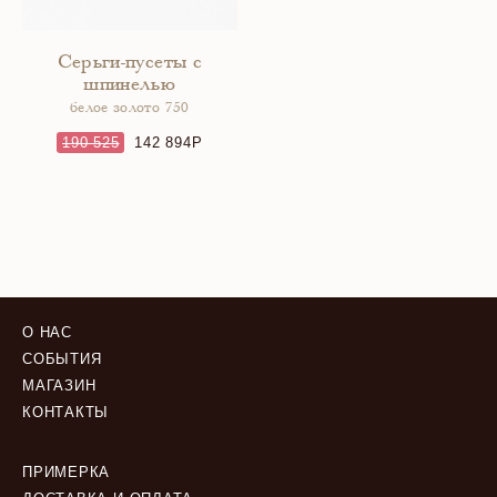
Серьги-пусеты с
шпинелью
белое золото 750
190 525
142 894
О НАС
СОБЫТИЯ
МАГАЗИН
КОНТАКТЫ
ПРИМЕРКА