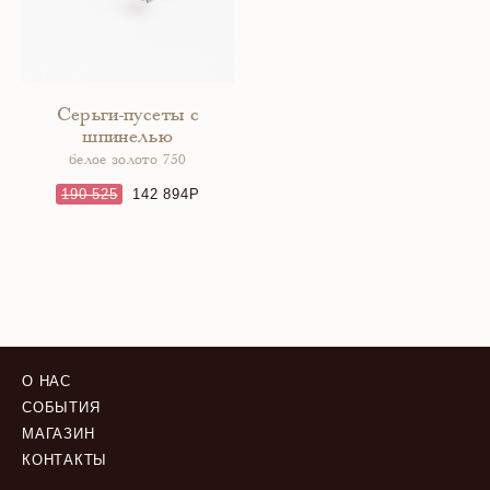
Серьги-пусеты с
шпинелью
белое золото 750
190 525
142 894
О НАС
СОБЫТИЯ
МАГАЗИН
КОНТАКТЫ