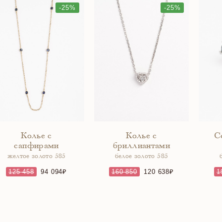
-25%
-25%
Колье с
Колье с
С
сапфирами
бриллиантами
желтое золото 585
белое золото 585
125 458
94 094
160 850
120 638
1