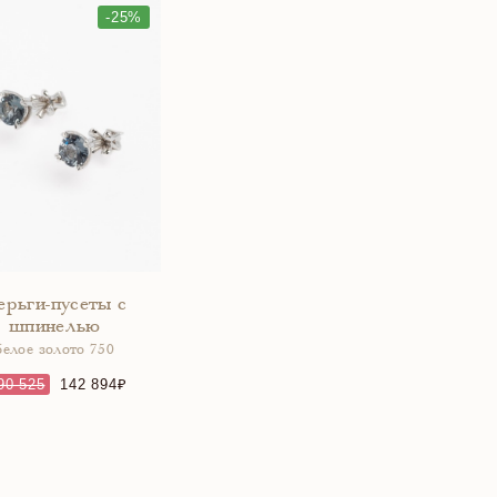
-25%
ерьги-пусеты с
шпинелью
белое золото 750
90 525
142 894