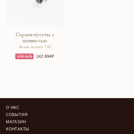
Серьги-пусеты с
шпинелью
белое золото 750
190 525
142 894
О НАС
СОБЫТИЯ
МАГАЗИН
КОНТАКТЫ