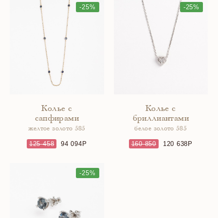
-25%
-25%
Колье с
Колье с
сапфирами
бриллиантами
желтое золото 585
белое золото 585
125 458
94 094
160 850
120 638
-25%