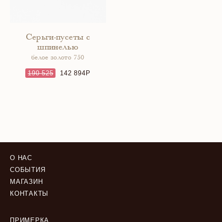
Серьги-пусеты с
шпинелью
белое золото 750
190 525
142 894
О НАС
СОБЫТИЯ
МАГАЗИН
КОНТАКТЫ
ПРИМЕРКА