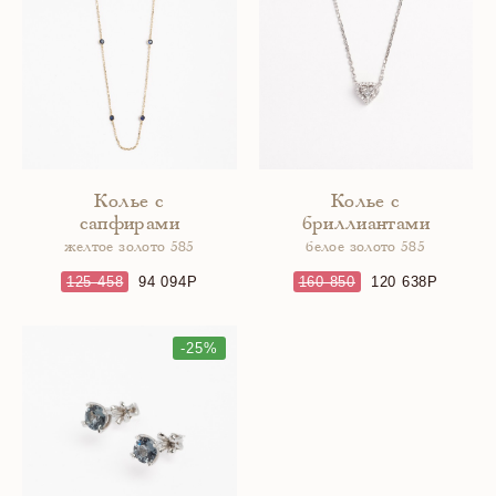
Колье с
Колье с
сапфирами
бриллиантами
желтое золото 585
белое золото 585
125 458
94 094
160 850
120 638
-25%