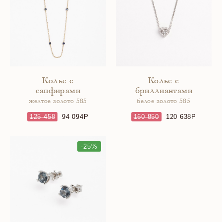
Колье с
Колье с
сапфирами
бриллиантами
желтое золото 585
белое золото 585
125 458
94 094
160 850
120 638
-25%