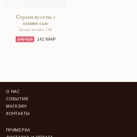
Серьги-пусеты с
шпинелью
белое золото 750
190 525
142 894
О НАС
СОБЫТИЯ
МАГАЗИН
КОНТАКТЫ
ПРИМЕРКА