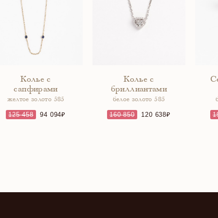
Колье с
Колье с
С
сапфирами
бриллиантами
желтое золото 585
белое золото 585
125 458
94 094
160 850
120 638
1