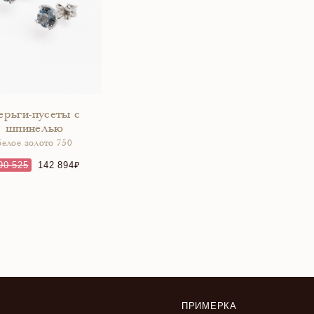
ерьги-пусеты с
шпинелью
белое золото 750
90 525
142 894
ПРИМЕРКА